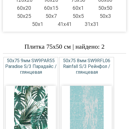
60x20
60x15
60x1
50x50
50x25
50x7
50x5
50x3
50x1
41x41
31x31
Плитка 75x50 см | найдено: 2
50x75 9мм SW9PAR55
50x75 8мм SW9RFL06
Paradise S/3 Парадайс /
Rainfall S/3 Рейнфол /
глянцевая
глянцевая