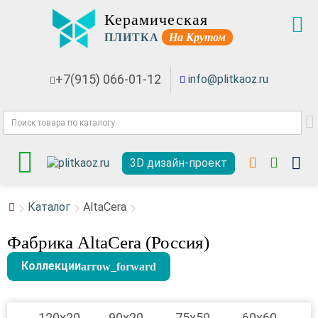
Керамическая
ПЛИТКА
На Крутом
+7(915) 066-01-12
info@plitkaoz.ru
3D дизайн-проект
Каталог
AltaCera
Фабрика AltaCera (Россия)
Коллекции
120x20
90x20
75x50
60x60