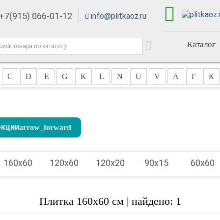
+7(915) 066-01-12
info@plitkaoz.ru
Каталог
C
D
E
G
K
L
N
U
V
А
Г
К
екции
160x60
120x60
120x20
90x15
60x60
Плитка 160x60 см | найдено: 1