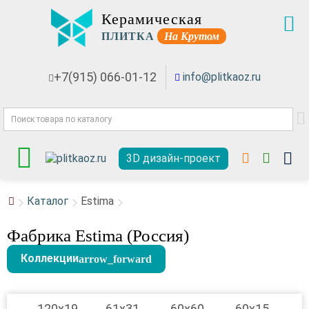
Керамическая
ПЛИТКА
На Крутом
+7(915) 066-01-12
info@plitkaoz.ru
3D дизайн-проект
Каталог
Estima
Фабрика Estima (Россия)
Коллекции
120x19
61x31
60x60
60x15