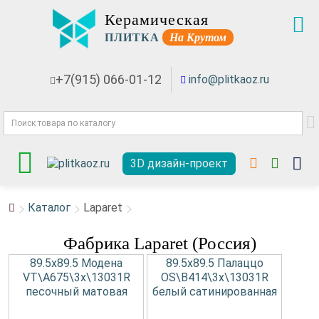
Керамическая
ПЛИТКА
На Крутом
+7(915) 066-01-12
info@plitkaoz.ru
3D дизайн-проект
Каталог
Laparet
Фабрика Laparet (Россия)
89.5x89.5 Модена
89.5x89.5 Палаццо
VT\A675\3x\13031R
OS\B414\3x\13031R
песочный матовая
белый сатинированная