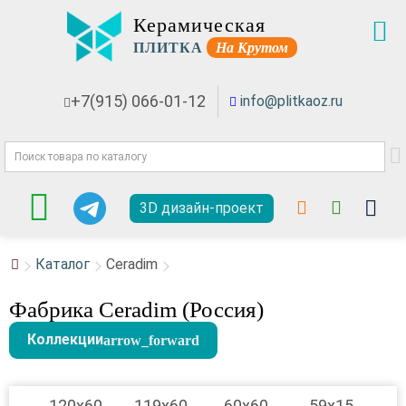
Керамическая
ПЛИТКА
На Крутом
+7(915) 066-01-12
info@plitkaoz.ru
3D дизайн-проект
Каталог
Ceradim
Фабрика Ceradim (Россия)
Коллекции
120x60
119x60
60x60
59x15