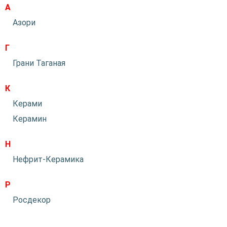
А
Азори
Г
Грани Таганая
К
Керами
Керамин
Н
Нефрит-Керамика
Р
Росдекор