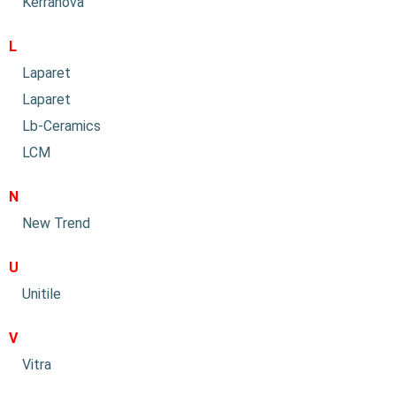
Kerranova
L
Laparet
Laparet
Lb-Ceramics
LCM
N
New Trend
U
Unitile
V
Vitra