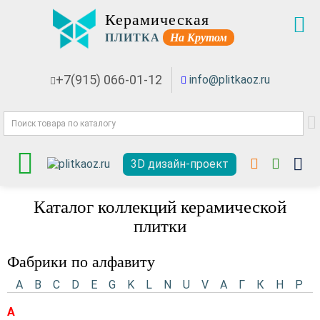
Керамическая
ПЛИТКА
На Крутом
+7(915) 066-01-12
info@plitkaoz.ru
3D дизайн-проект
Каталог коллекций керамической
плитки
Фабрики по алфавиту
A
B
C
D
E
G
K
L
N
U
V
А
Г
К
Н
Р
A