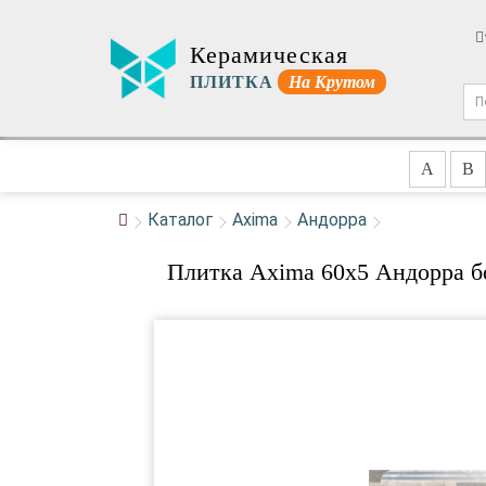
Керамическая
ПЛИТКА
На Крутом
A
B
Каталог
Axima
Андорра
Плитка Axima 60x5 Андорра б