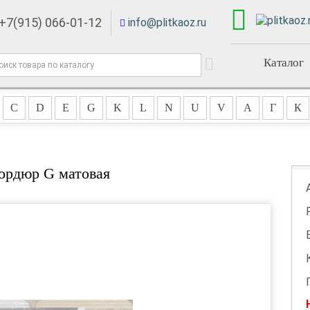
+7(915) 066-01-12
info@plitkaoz.ru
Каталог
C
D
E
G
K
L
N
U
V
А
Г
К
ордюр G матовая