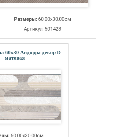
Размеры:
60.00x30.00см
Артикул: 501428
a 60x30 Андорра декор D
матовая
еры:
60.00x30.00см