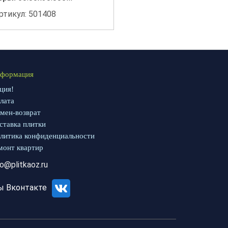
ртикул: 501408
формация
ция!
лата
мен-возврат
ставка плитки
литика конфиденциальности
монт квартир
fo@plitkaoz.ru
ы Вконтакте