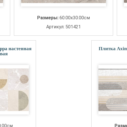
Размеры:
60.00x30.00см
Артикул: 501421
рра настенная
Плитка Axim
овая
0.00см
Разм