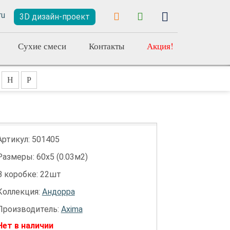
3D дизайн-проект
Сухие смеси
Контакты
Акция!
Н
Р
Артикул:
501405
Размеры: 60х5 (0.03м2)
В коробке: 22шт
Коллекция:
Андорра
Производитель:
Axima
Нет в наличии