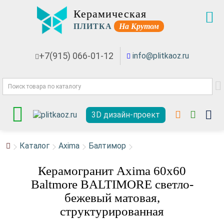
Керамическая
ПЛИТКА
На Крутом
+7(915) 066-01-12
info@plitkaoz.ru
3D дизайн-проект
Каталог
Axima
Балтимор
Керамогранит Axima 60x60
Baltmore BALTIMORE светло-
бежевый матовая,
структурированная