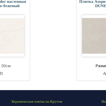
dor настенная
Плитка Азори 
о-бежевый
DUNE
1.50см
Разм
43
А
Керамическая плитка на Крутом
Ин