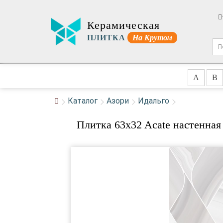
Керамическая
ПЛИТКА
На Крутом
A
B
Каталог
Азори
Идальго
Плитка 63x32 Acate настенна