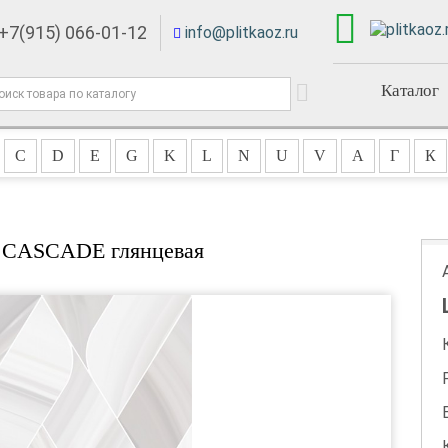
+7(915) 066-01-12
info@plitkaoz.ru
Каталог
C
D
E
G
K
L
N
U
V
А
Г
К
я CASCADE глянцевая