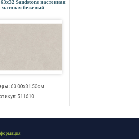
63x32 Sandstone настенная
 матовая бежевый
еры:
63.00x31.50см
ртикул: 511610
формация