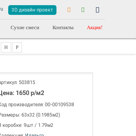
3D дизайн-проект
Сухие смеси
Контакты
Акция!
Н
Р
Артикул:
503815
Цена:
1650
р/м2
Код производителя: 00-00109538
Размеры: 63х32 (0.1985м2)
В коробке: 9шт / 1.79м2
Коллекция:
Идальго