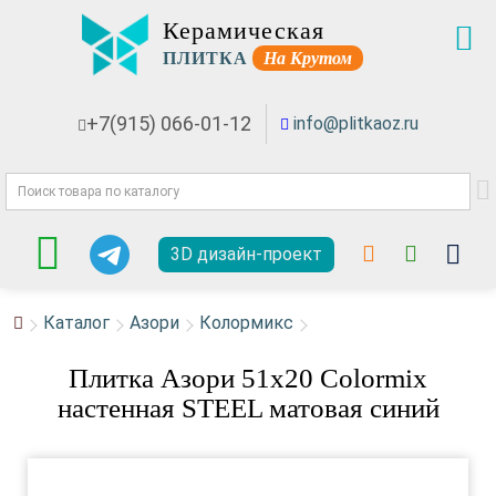
Керамическая
ПЛИТКА
На Крутом
+7(915) 066-01-12
info@plitkaoz.ru
3D дизайн-проект
Каталог
Азори
Колормикс
Плитка Азори 51x20 Colormix
настенная STEEL матовая синий