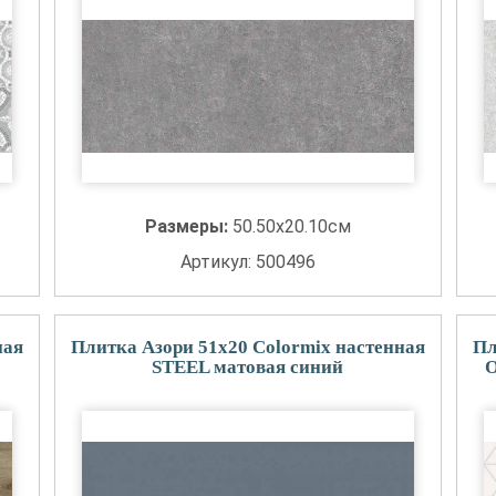
Размеры:
50.50x20.10см
Артикул: 500496
ная
Плитка Азори 51x20 Colormix настенная
Пл
STEEL матовая синий
O