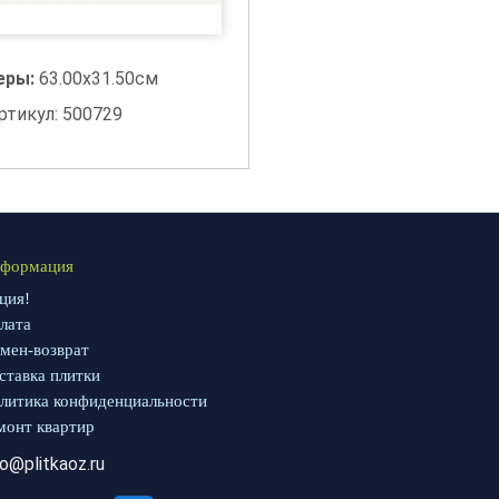
еры:
63.00x31.50см
ртикул: 500729
формация
ция!
лата
мен-возврат
ставка плитки
литика конфиденциальности
монт квартир
fo@plitkaoz.ru