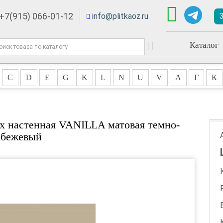
+7(915) 066-01-12
info@plitkaoz.ru
Каталог
C
D
E
G
K
L
N
U
V
А
Г
К
x настенная VANILLA матовая темно-
бежевый