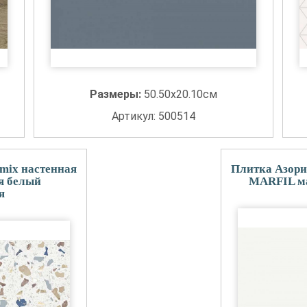
Размеры:
50.50x20.10см
Артикул: 500514
mix настенная
Плитка Азори
я белый
MARFIL ма
я