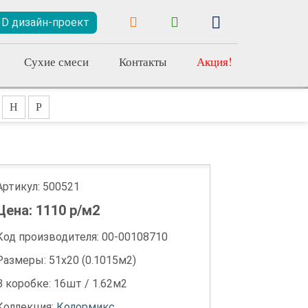
3D дизайн-проект
Сухие смеси
Контакты
Акция!
Н
Р
Артикул:
500521
Цена:
1110
р/м2
Код производителя: 00-00108710
Размеры: 51х20 (0.1015м2)
В коробке: 16шт / 1.62м2
Коллекция:
Колормикс