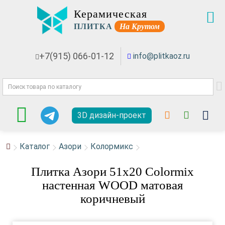
Керамическая
ПЛИТКА
На Крутом
+7(915) 066-01-12
info@plitkaoz.ru
3D дизайн-проект
Каталог
Азори
Колормикс
Плитка Азори 51x20 Colormix
настенная WOOD матовая
коричневый