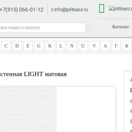
+7(915) 066-01-12
info@plitkaoz.ru
Каталог
C
D
E
G
K
L
N
U
V
А
Г
К
астенная LIGHT матовая