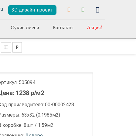
3D дизайн-проект
Сухие смеси
Контакты
Акция!
Н
Р
Артикул:
505094
Цена:
1238
р/м2
Код производителя: 00-00002428
Размеры: 63х32 (0.1985м2)
В коробке: 8шт / 1.59м2
Коллекция:
Деворе