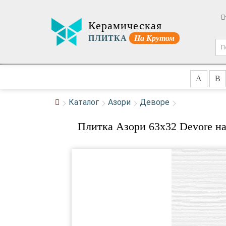
Керамическая
ПЛИТКА
На Крутом
A
B
Каталог
Азори
Деворе
Плитка Азори 63x32 Devore н