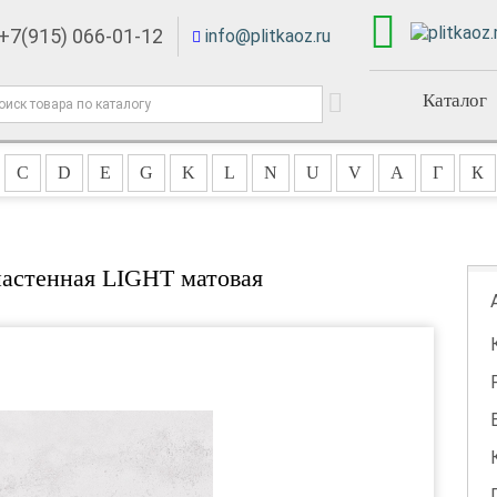
+7(915) 066-01-12
info@plitkaoz.ru
Каталог
C
D
E
G
K
L
N
U
V
А
Г
К
настенная LIGHT матовая