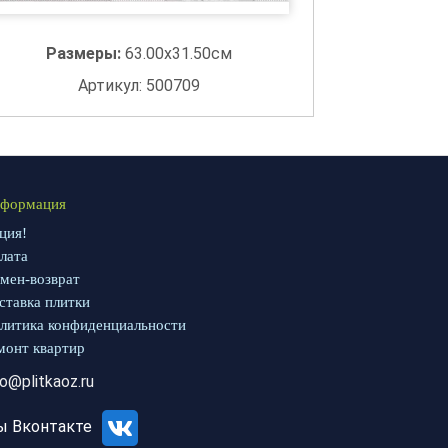
Размеры:
63.00x31.50см
Артикул: 500709
формация
ция!
лата
мен-возврат
ставка плитки
литика конфиденциальности
монт квартир
fo@plitkaoz.ru
ы Вконтакте