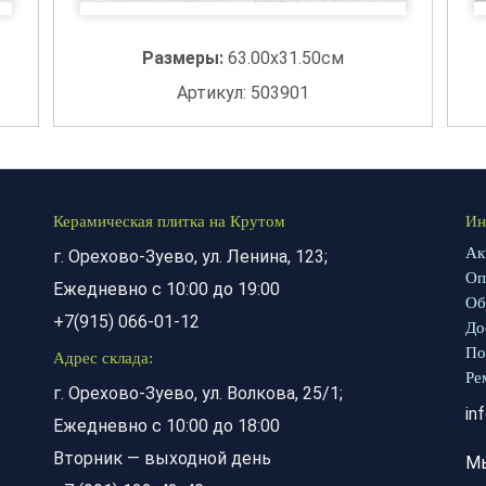
Размеры:
63.00x31.50см
Артикул: 503901
Керамическая плитка на Крутом
Ин
Ак
г. Орехово-Зуево, ул. Ленина, 123;
Оп
Ежедневно с 10:00 до 19:00
Об
+7(915) 066-01-12
До
По
Адрес склада:
Ре
г. Орехово-Зуево, ул. Волкова, 25/1;
in
Ежедневно с 10:00 до 18:00
Вторник — выходной день
М