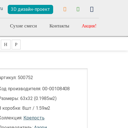
3D дизайн-проект
Сухие смеси
Контакты
Акция!
Н
Р
Артикул:
500752
Код производителя: 00-00108408
Размеры: 63х32 (0.1985м2)
В коробке: 8шт / 1.59м2
Коллекция:
Крепость
Производитель:
Азори