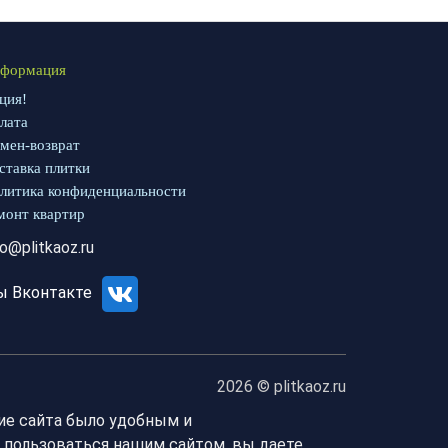
формация
ция!
лата
мен-возврат
ставка плитки
литика конфиденциальности
монт квартир
fo@plitkaoz.ru
ы Вконтакте
2026 © plitkaoz.ru
ие сайта было удобным и
 пользоваться нашим сайтом, вы даете