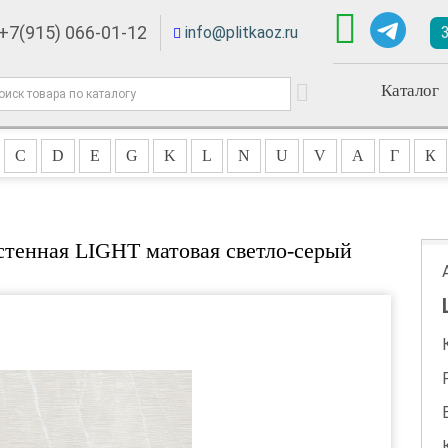
+7(915) 066-01-12
info@plitkaoz.ru
Каталог
C
D
E
G
K
L
N
U
V
А
Г
К
стенная LIGHT матовая светло-серый