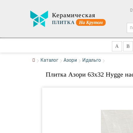
Керамическая
ПЛИТКА
На Крутом
A
B
Каталог
Азори
Идальго
Плитка Азори 63x32 Hygge на