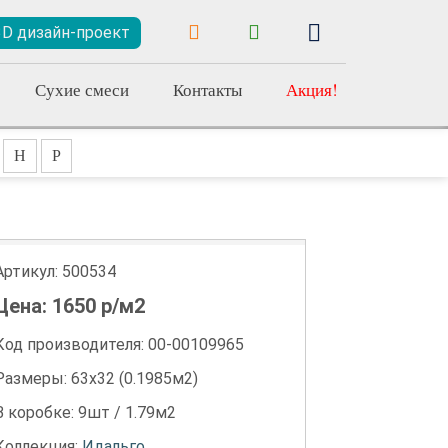
3D дизайн-проект
Сухие смеси
Контакты
Акция!
Н
Р
Артикул:
500534
Цена:
1650
р/м2
Код производителя: 00-00109965
Размеры: 63х32 (0.1985м2)
В коробке: 9шт / 1.79м2
Коллекция:
Идальго