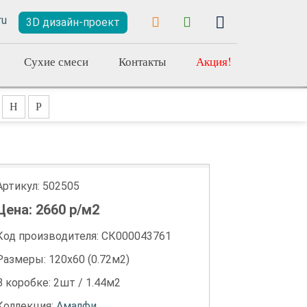
3D дизайн-проект
Сухие смеси
Контакты
Акция!
Н
Р
Артикул:
502505
Цена:
2660
р/м2
Код производителя: СК000043761
Размеры: 120х60 (0.72м2)
В коробке: 2шт / 1.44м2
Коллекция:
Амалфи