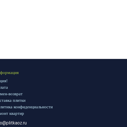
формация
ция!
лата
мен-возврат
ставка плитки
литика конфиденциальности
монт квартир
fo@plitkaoz.ru