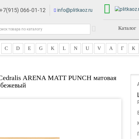
+7(915) 066-01-12
info@plitkaoz.ru
Каталог
C
D
E
G
K
L
N
U
V
А
Г
К
0 Cedralis ARENA MATT PUNCH матовая
бежевый