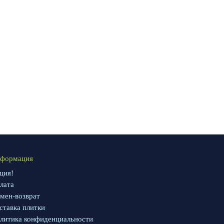
формация
ция!
лата
мен-возврат
ставка плитки
литика конфиденциальности