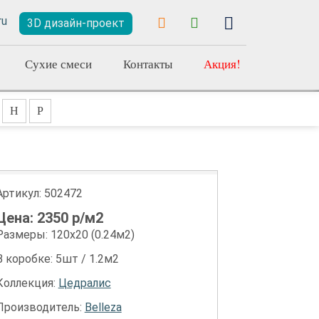
3D дизайн-проект
Сухие смеси
Контакты
Акция!
Н
Р
Артикул:
502472
Цена:
2350
р/м2
Размеры: 120х20 (0.24м2)
В коробке: 5шт / 1.2м2
Коллекция:
Цедралис
Производитель:
Belleza