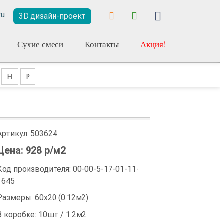
3D дизайн-проект
Сухие смеси
Контакты
Акция!
Н
Р
Артикул:
503624
Цена:
928
р/м2
Код производителя: 00-00-5-17-01-11-
1645
Размеры: 60х20 (0.12м2)
В коробке: 10шт / 1.2м2