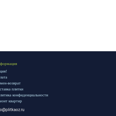
формация
ция!
лата
мен-возврат
ставка плитки
литика конфиденциальности
монт квартир
fo@plitkaoz.ru