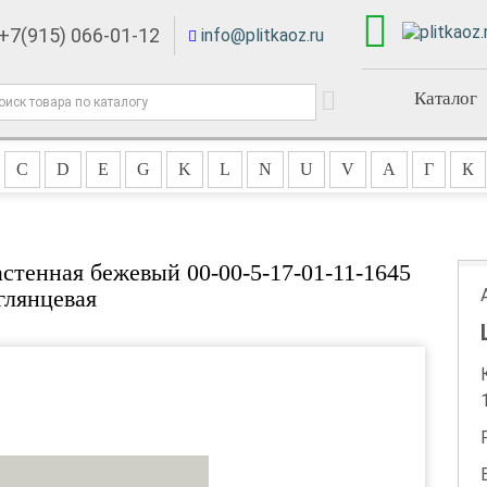
+7(915) 066-01-12
info@plitkaoz.ru
Каталог
C
D
E
G
K
L
N
U
V
А
Г
К
астенная бежевый 00-00-5-17-01-11-1645
глянцевая