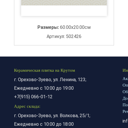
Размеры:
60.00x20.00см
Артикул: 502426
Керамическая плитка на Крутом
Ин
Ак
г. Орехово-Зуево, ул. Ленина, 123;
Оп
Ежедневно с 10:00 до 19:00
Об
+7(915) 066-01-12
До
По
Адрес склада:
Ре
г. Орехово-Зуево, ул. Волкова, 25/1;
in
Ежедневно с 10:00 до 18:00