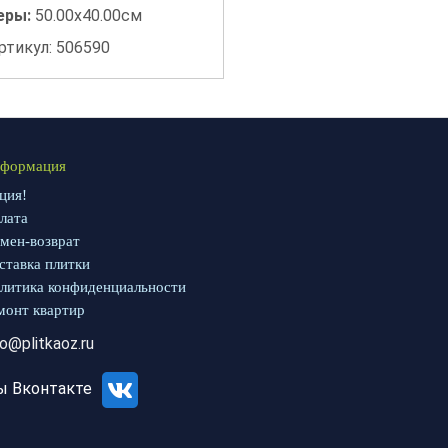
еры:
50.00x40.00см
ртикул: 506590
формация
ция!
лата
мен-возврат
ставка плитки
литика конфиденциальности
монт квартир
fo@plitkaoz.ru
ы Вконтакте