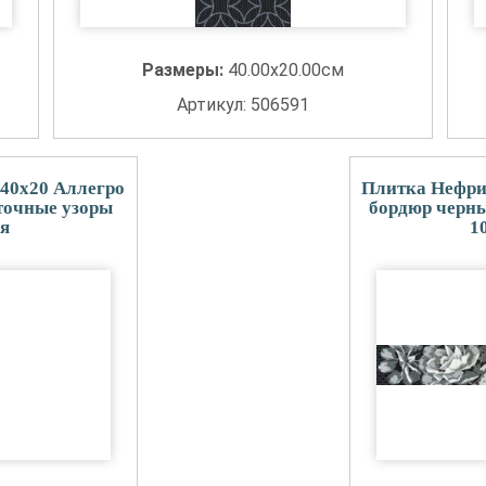
Размеры:
40.00x20.00см
Артикул: 506591
40x20 Аллегро
Плитка Нефри
точные узоры
бордюр черны
ая
1