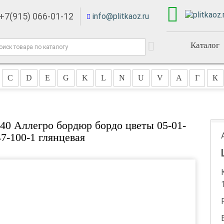
+7(915) 066-01-12
info@plitkaoz.ru
Каталог
C
D
E
G
K
L
N
U
V
А
Г
К
0 Аллегро бордюр бордо цветы 05-01-
47-100-1 глянцевая