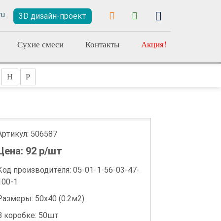
3D дизайн-проект
Сухие смеси
Контакты
Акция!
Н
Р
Артикул:
506587
Цена:
92
р/шт
Код производителя: 05-01-1-56-03-47-
100-1
Размеры: 50х40 (0.2м2)
В коробке: 50шт