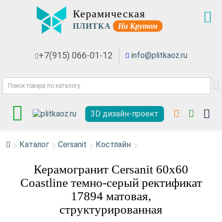
Керамическая
ПЛИТКА
На Крутом
+7(915) 066-01-12
info@plitkaoz.ru
3D дизайн-проект
Каталог
Cersanit
Костлайн
Керамогранит Cersanit 60x60
Coastline темно-серый ректификат
17894 матовая,
структурированная