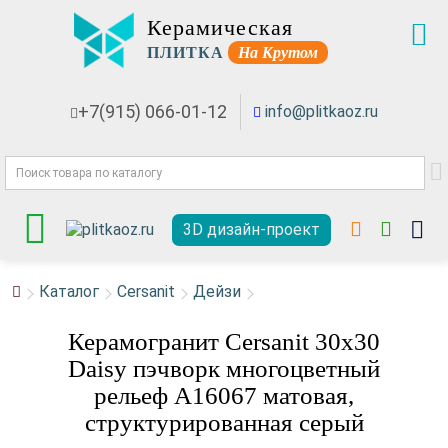
Керамическая
ПЛИТКА
На Крутом
+7(915) 066-01-12
info@plitkaoz.ru
3D дизайн-проект
Каталог
Cersanit
Дейзи
Керамогранит Cersanit 30x30
Daisy пэчворк многоцветный
рельеф A16067 матовая,
структурированная серый