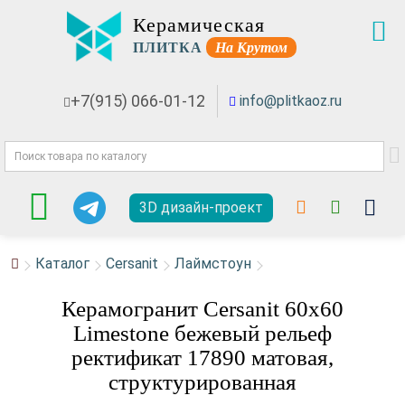
Керамическая
ПЛИТКА
На Крутом
+7(915) 066-01-12
info@plitkaoz.ru
3D дизайн-проект
Каталог
Cersanit
Лаймстоун
Керамогранит Cersanit 60x60
Limestone бежевый рельеф
ректификат 17890 матовая,
структурированная