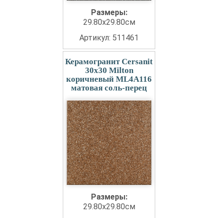
Размеры:
29.80x29.80см
Артикул: 511461
Керамогранит Cersanit
30x30 Milton
коричневый ML4A116
матовая соль-перец
Размеры:
29.80x29.80см