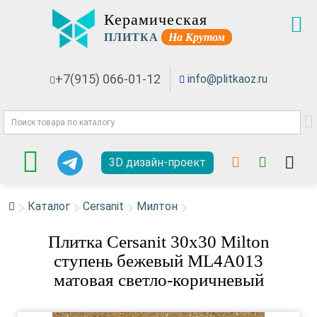
Керамическая
ПЛИТКА
На Крутом
+7(915) 066-01-12
info@plitkaoz.ru
3D дизайн-проект
Каталог
Cersanit
Милтон
Плитка Cersanit 30x30 Milton
ступень бежевый ML4A013
матовая светло-коричневый