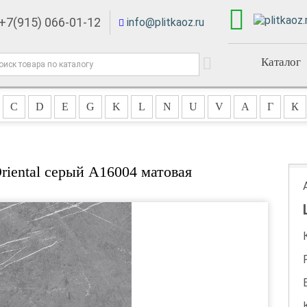
+7(915) 066-01-12
info@plitkaoz.ru
Каталог
C
D
E
G
K
L
N
U
V
А
Г
К
riental серый А16004 матовая