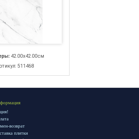
еры:
42.00x42.00см
ртикул: 511468
формация
ция!
лата
мен-возврат
ставка плитки