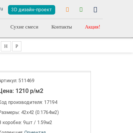
3D дизайн-проект
Сухие смеси
Контакты
Акция!
Н
Р
Артикул:
511469
Цена:
1210
р/м2
Код производителя: 17194
Размеры: 42х42 (0.1764м2)
В коробке: 9шт / 1.59м2
Коллекция:
Ориентал