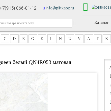
+7(915) 066-01-12
info@plitkaoz.ru
Каталог
C
D
E
G
K
L
N
U
V
А
Г
К
 Queen белый QN4R053 матовая