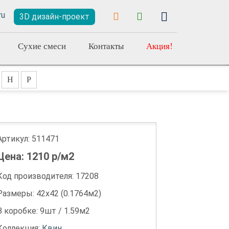
3D дизайн-проект
Сухие смеси
Контакты
Акция!
Н
Р
Артикул:
511471
Цена:
1210
р/м2
Код производителя: 17208
Размеры: 42х42 (0.1764м2)
В коробке: 9шт / 1.59м2
Коллекция:
Квин