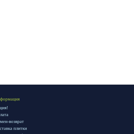
формация
ция!
лата
мен-возврат
ставка плитки