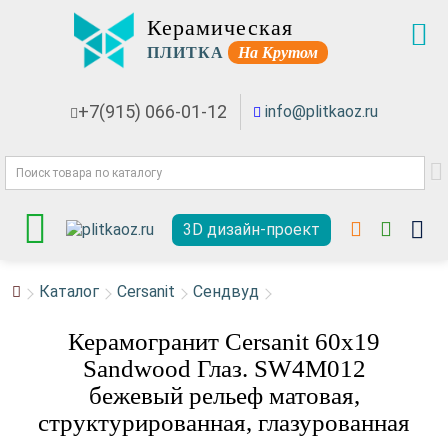
Керамическая
ПЛИТКА
На Крутом
+7(915) 066-01-12
info@plitkaoz.ru
3D дизайн-проект
Каталог
Cersanit
Сендвуд
Керамогранит Cersanit 60x19
Sandwood Глаз. SW4M012
бежевый рельеф матовая,
структурированная, глазурованная