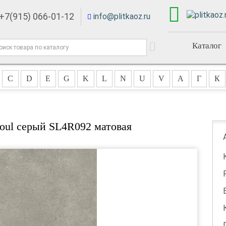
+7(915) 066-01-12
info@plitkaoz.ru
Каталог
C
D
E
G
K
L
N
U
V
А
Г
К
Soul серый SL4R092 матовая