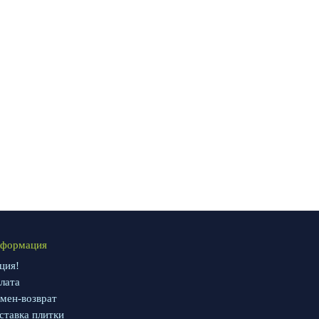
формация
ция!
лата
мен-возврат
ставка плитки