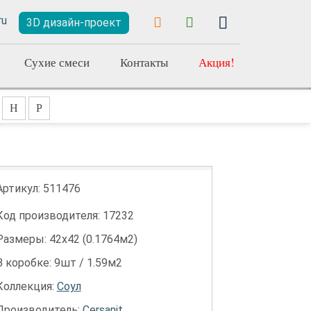
3D дизайн-проект
Сухие смеси
Контакты
Акция!
Н
Р
Артикул:
511476
Код производителя: 17232
Размеры: 42х42 (0.1764м2)
В коробке: 9шт / 1.59м2
Коллекция:
Соул
Производитель:
Cersanit