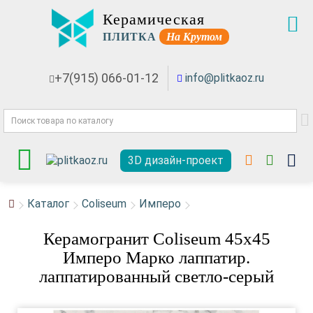
Керамическая
ПЛИТКА
На Крутом
+7(915) 066-01-12
info@plitkaoz.ru
3D дизайн-проект
Каталог
Coliseum
Имперо
Керамогранит Coliseum 45x45
Имперо Марко лаппатир.
лаппатированный светло-серый