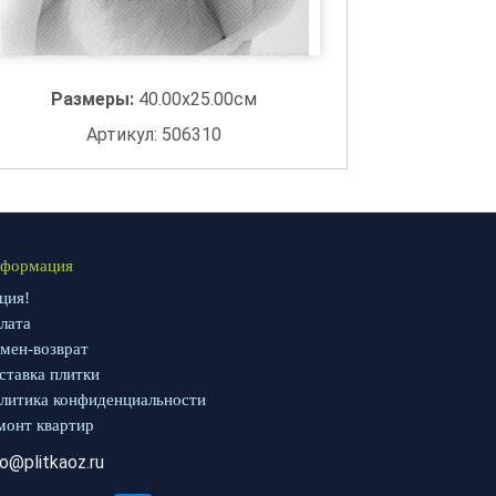
Размеры:
40.00x25.00см
Артикул: 506310
формация
ция!
лата
мен-возврат
ставка плитки
литика конфиденциальности
монт квартир
fo@plitkaoz.ru