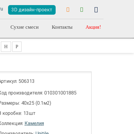
3D дизайн-проект
Сухие смеси
Контакты
Акция!
Н
Р
Артикул:
506313
Код производителя: 010301001885
Размеры: 40х25 (0.1м2)
В коробке: 13шт
Коллекция:
Камелия
Производитель:
Unitile