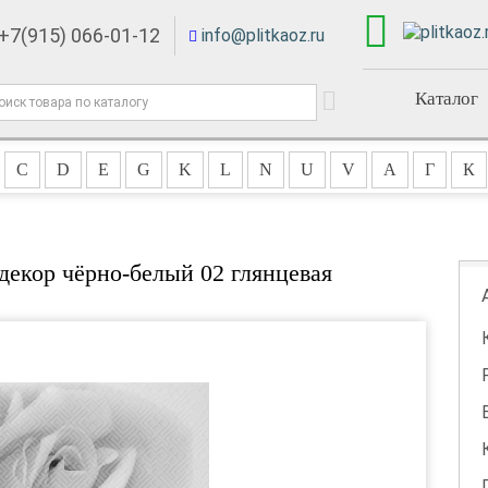
+7(915) 066-01-12
info@plitkaoz.ru
Каталог
C
D
E
G
K
L
N
U
V
А
Г
К
 декор чёрно-белый 02 глянцевая