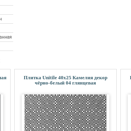
н
анная
и
ная
Плитка Unitile 40x25 Камелия декор
чёрно-белый 04 глянцевая