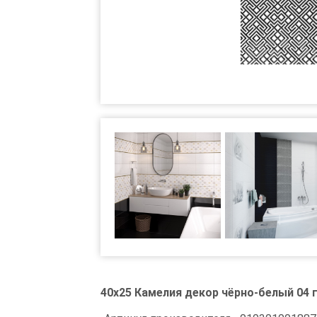
40x25 Камелия декор чёрно-белый 04 