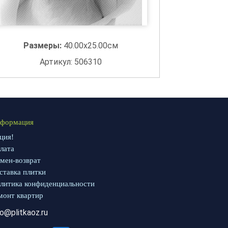
Размеры:
40.00x25.00см
Артикул: 506310
формация
ция!
лата
мен-возврат
ставка плитки
литика конфиденциальности
монт квартир
fo@plitkaoz.ru