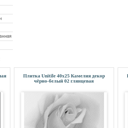
н
анная
и
ная
Плитка Unitile 40x25 Камелия декор
чёрно-белый 02 глянцевая