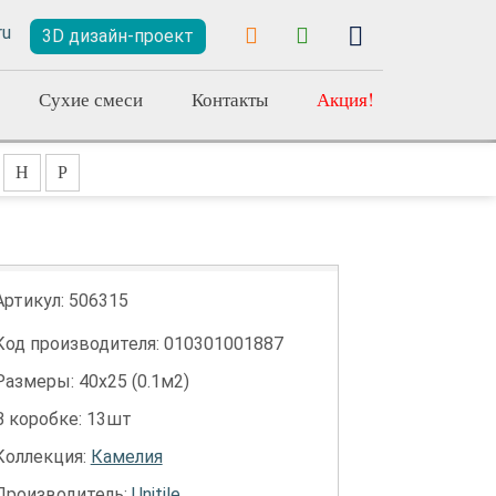
3D дизайн-проект
Сухие смеси
Контакты
Акция!
Н
Р
Артикул:
506315
Код производителя: 010301001887
Размеры: 40х25 (0.1м2)
В коробке: 13шт
Коллекция:
Камелия
Производитель:
Unitile