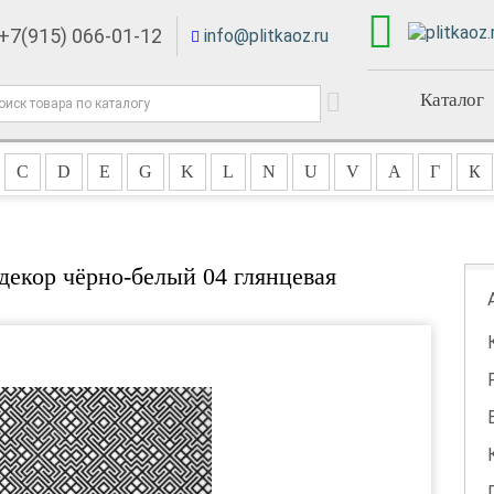
+7(915) 066-01-12
info@plitkaoz.ru
Каталог
C
D
E
G
K
L
N
U
V
А
Г
К
 декор чёрно-белый 04 глянцевая