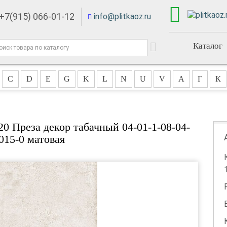
+7(915) 066-01-12
info@plitkaoz.ru
Каталог
C
D
E
G
K
L
N
U
V
А
Г
К
0 Преза декор табачный 04-01-1-08-04-
015-0 матовая