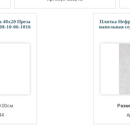
 40x20 Преза
Плитка Нефр
08-10-06-1016
напольная се
0.00см
Разм
44
А