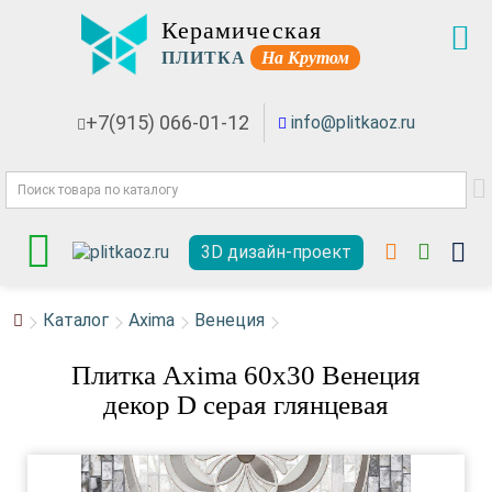
Керамическая
ПЛИТКА
На Крутом
+7(915) 066-01-12
info@plitkaoz.ru
3D дизайн-проект
Каталог
Axima
Венеция
Плитка Axima 60x30 Венеция
декор D серая глянцевая