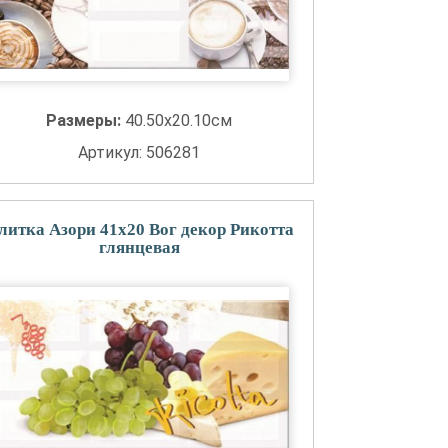
Размеры:
40.50x20.10см
Артикул: 506281
литка Азори 41x20 Вог декор Рикотта
глянцевая