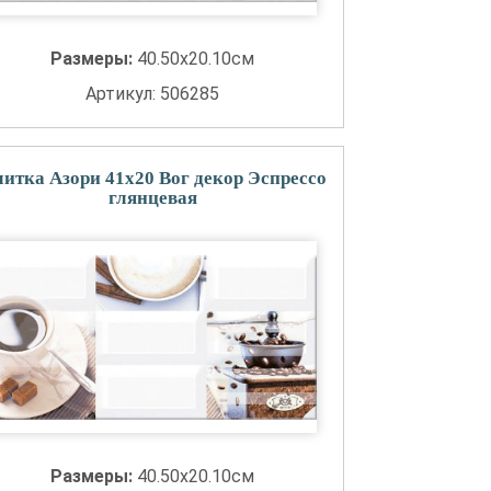
Размеры:
40.50x20.10см
Артикул: 506285
итка Азори 41x20 Вог декор Эспрессо
глянцевая
Размеры:
40.50x20.10см