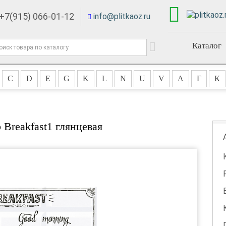
+7(915) 066-01-12
info@plitkaoz.ru
Каталог
C
D
E
G
K
L
N
U
V
А
Г
К
 Breakfast1 глянцевая