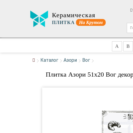
Керамическая
ПЛИТКА
На Крутом
A
B
Каталог
Азори
Вог
Плитка Азори 51x20 Вог декор