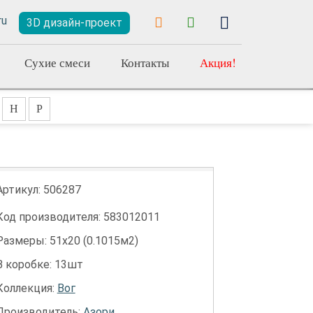
3D дизайн-проект
Сухие смеси
Контакты
Акция!
Н
Р
Артикул:
506287
Код производителя: 583012011
Размеры: 51х20 (0.1015м2)
В коробке: 13шт
Коллекция:
Вог
Производитель:
Азори