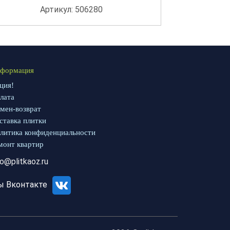
Артикул: 506280
формация
ция!
лата
мен-возврат
ставка плитки
литика конфиденциальности
монт квартир
fo@plitkaoz.ru
ы Вконтакте