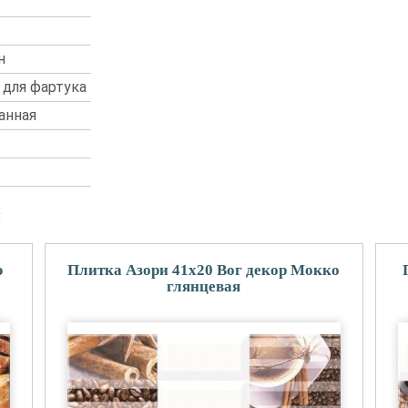
н
 для фартука
анная
и
э
Плитка Азори 41x20 Вог декор Мокко
глянцевая