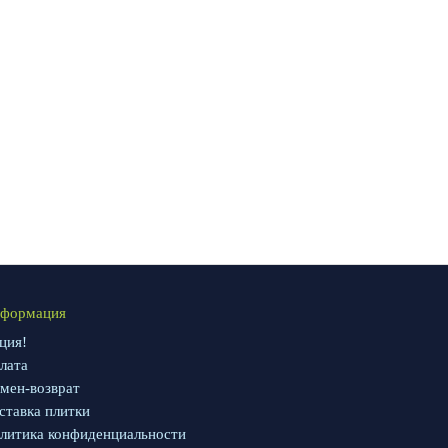
формация
ция!
лата
мен-возврат
ставка плитки
литика конфиденциальности