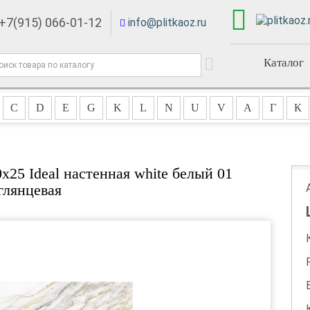
+7(915) 066-01-12
info@plitkaoz.ru
Каталог
C
D
E
G
K
L
N
U
V
А
Г
К
x25 Ideal настенная white белый 01
глянцевая