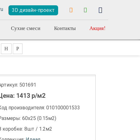
3D дизайн-проект
Сухие смеси
Контакты
Акция!
Н
Р
Артикул:
501691
Цена:
1413
р/м2
Код производителя: 010100001533
Размеры: 60х25 (0.15м2)
В коробке: 8шт / 1.2м2
Коллекция:
Идеал