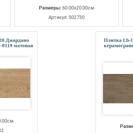
Размеры:
60.00x20.00см
Артикул: 502730
x20 Джордано
Плитка Lb-C
-0119 матовая
керамограни
0.00см
Разм
32