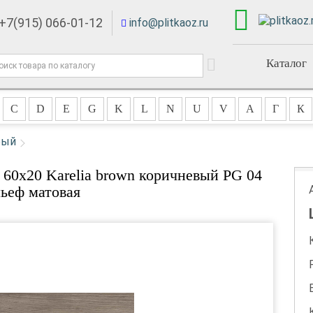
+7(915) 066-01-12
info@plitkaoz.ru
Каталог
C
D
E
G
K
L
N
U
V
А
Г
К
рый
 60x20 Karelia brown коричневый PG 04
льеф матовая