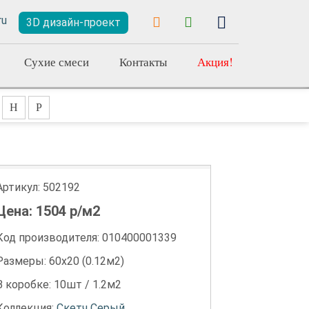
3D дизайн-проект
Сухие смеси
Контакты
Акция!
Н
Р
Артикул:
502192
Цена:
1504
р/м2
Код производителя: 010400001339
Размеры: 60х20 (0.12м2)
В коробке: 10шт / 1.2м2
Коллекция:
Скетч Серый