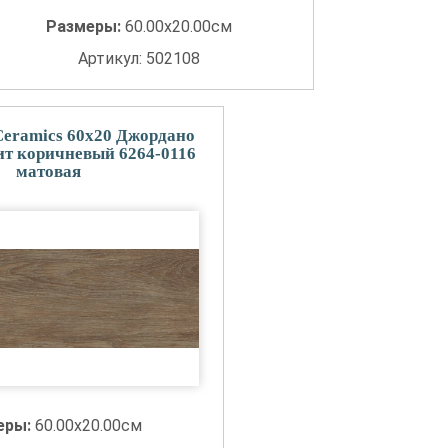
Размеры:
60.00x20.00см
Артикул: 502108
eramics 60x20 Джордано
т коричневый 6264-0116
матовая
еры:
60.00x20.00см