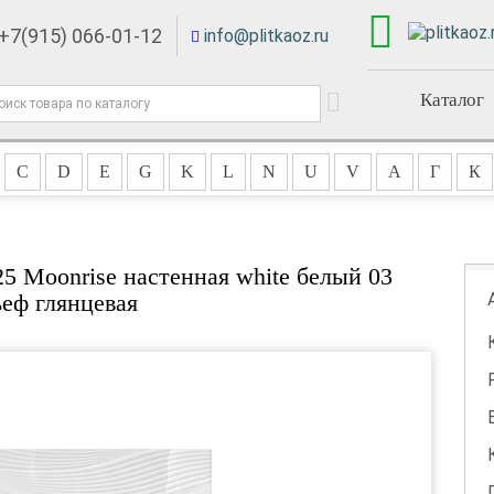
+7(915) 066-01-12
info@plitkaoz.ru
Каталог
C
D
E
G
K
L
N
U
V
А
Г
К
25 Moonrise настенная white белый 03
ьеф глянцевая