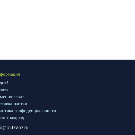
формация
ция!
лата
мен-возврат
ставка плитки
литика конфиденциальности
монт квартир
fo@plitkaoz.ru