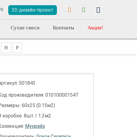
3D дизайн-проект
Сухие смеси
Контакты
Акция!
Н
Р
Артикул:
501843
Код производителя: 010100001547
Размеры: 60х25 (0.15м2)
В коробке: 8шт / 1.2м2
Коллекция:
Мунрайз
Производитель:
Gracia Ceramica