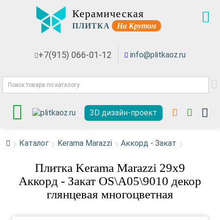
Керамическая
ПЛИТКА
На Крутом
+7(915) 066-01-12
info@plitkaoz.ru
3D дизайн-проект
Каталог
Kerama Marazzi
Аккорд - Закат
Плитка Kerama Marazzi 29x9
Аккорд - Закат OS\A05\9010 декор
глянцевая многоцветная