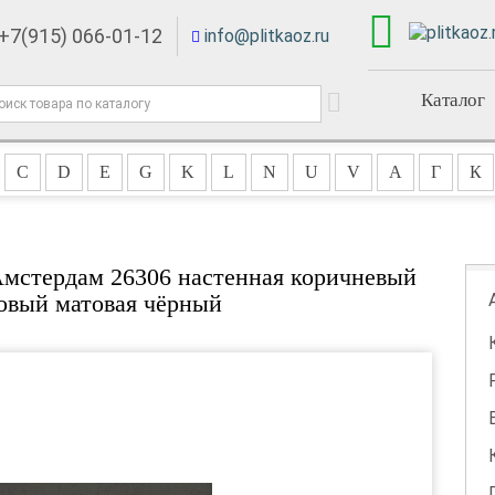
+7(915) 066-01-12
info@plitkaoz.ru
Каталог
C
D
E
G
K
L
N
U
V
А
Г
К
Амстердам 26306 настенная коричневый
овый матовая чёрный