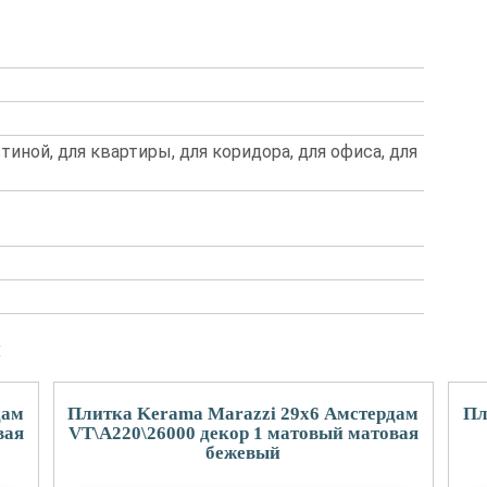
стиной, для квартиры, для коридора, для офиса, для
и
дам
Плитка Kerama Marazzi 29x6 Амстердам
Пл
вая
VT\A220\26000 декор 1 матовый матовая
бежевый