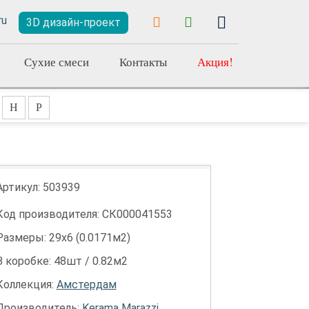
3D дизайн-проект
Сухие смеси
Контакты
Акция!
Н
Р
Артикул:
503939
Код производителя: СК000041553
Размеры: 29х6 (0.0171м2)
В коробке: 48шт / 0.82м2
Коллекция:
Амстердам
Производитель:
Kerama Marazzi