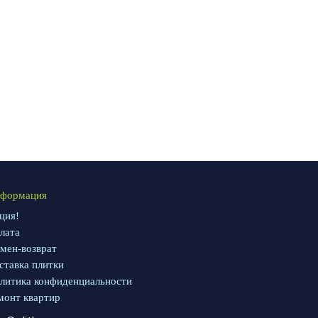
формация
ция!
лата
мен-возврат
ставка плитки
литика конфиденциальности
монт квартир