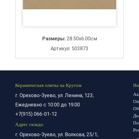
Размеры:
28.50x6.00см
Артикул: 503873
Керамическая плитка на Крутом
Ин
Ак
г. Орехово-Зуево, ул. Ленина, 123;
Оп
Ежедневно с 10:00 до 19:00
Об
+7(915) 066-01-12
До
По
Адрес склада:
Ре
г. Орехово-Зуево, ул. Волкова, 25/1;