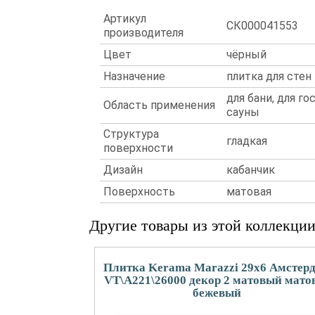
Артикул
СК000041553
производителя
Цвет
чёрный
Назначение
плитка для стен
для бани, для го
Область применения
сауны
Структура
гладкая
поверхности
Дизайн
кабанчик
Поверхность
матовая
Другие товары из этой коллекци
Плитка Kerama Marazzi 29x6 Амстер
VT\A221\26000 декор 2 матовый мато
бежевый