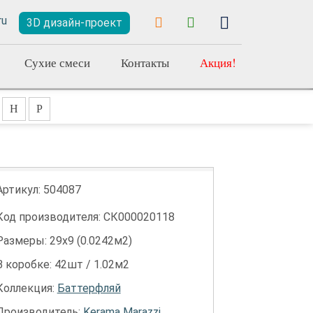
3D дизайн-проект
Сухие смеси
Контакты
Акция!
Н
Р
Артикул:
504087
Код производителя: СК000020118
Размеры: 29х9 (0.0242м2)
В коробке: 42шт / 1.02м2
Коллекция:
Баттерфляй
Производитель:
Kerama Marazzi