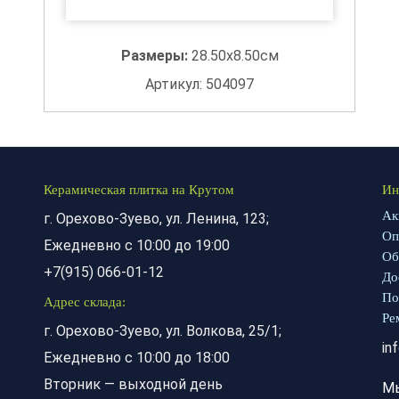
Размеры:
28.50x8.50см
Артикул: 504097
Керамическая плитка на Крутом
Ин
Ак
г. Орехово-Зуево, ул. Ленина, 123;
Оп
Ежедневно с 10:00 до 19:00
Об
+7(915) 066-01-12
До
По
Адрес склада:
Ре
г. Орехово-Зуево, ул. Волкова, 25/1;
in
Ежедневно с 10:00 до 18:00
Вторник — выходной день
М