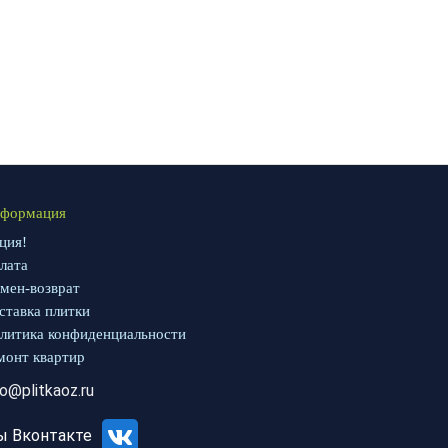
формация
ция!
лата
мен-возврат
ставка плитки
литика конфиденциальности
монт квартир
fo@plitkaoz.ru
ы Вконтакте