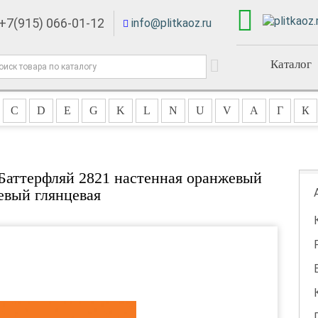
+7(915) 066-01-12
info@plitkaoz.ru
Каталог
C
D
E
G
K
L
N
U
V
А
Г
К
 Баттерфляй 2821 настенная оранжевый
евый глянцевая