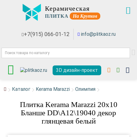
Керамическая
ПЛИТКА
На Крутом
+7(915) 066-01-12
info@plitkaoz.ru
3D дизайн-проект
Каталог
Kerama Marazzi
Олимпия
Плитка Kerama Marazzi 20x10
Бланше DD\A12\19040 декор
глянцевая белый