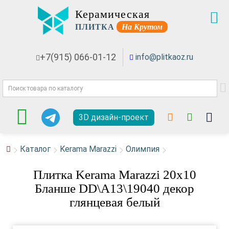
Керамическая
ПЛИТКА
На Крутом
+7(915) 066-01-12
info@plitkaoz.ru
3D дизайн-проект
Каталог
Kerama Marazzi
Олимпия
Плитка Kerama Marazzi 20x10
Бланше DD\A13\19040 декор
глянцевая белый