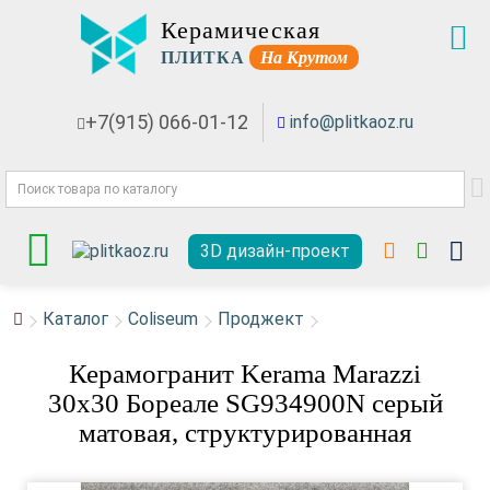
Керамическая
ПЛИТКА
На Крутом
+7(915) 066-01-12
info@plitkaoz.ru
3D дизайн-проект
Каталог
Coliseum
Проджект
Керамогранит Kerama Marazzi
30x30 Бореале SG934900N серый
матовая, структурированная