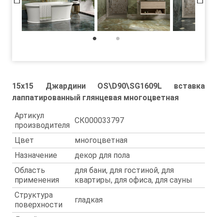
1
2
15x15 Джардини OS\D90\SG1609L вставка
лаппатированный глянцевая многоцветная
Артикул
СК000033797
производителя
Цвет
многоцветная
Назначение
декор для пола
Область
для бани, для гостиной, для
применения
квартиры, для офиса, для сауны
Структура
гладкая
поверхности