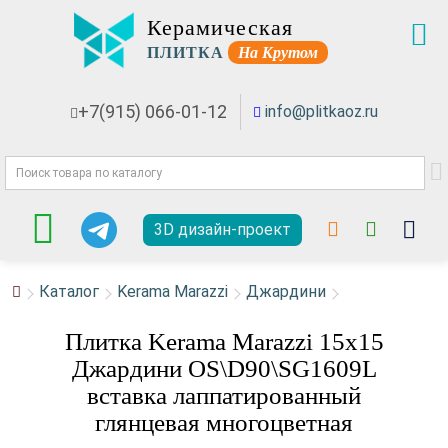
Керамическая
ПЛИТКА
На Крутом
+7(915) 066-01-12
info@plitkaoz.ru
3D дизайн-проект
Каталог
Kerama Marazzi
Джардини
Плитка Kerama Marazzi 15x15
Джардини OS\D90\SG1609L
вставка лаппатированный
глянцевая многоцветная