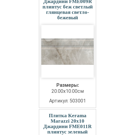
Джардини FME009R
плинтус беж светлый
глянцевая светло-
бежевый
Размеры:
20.00x10.00см
Артикул: 503001
Плитка Kerama
Marazzi 20x10
Джардини FME011R
плинтус зеленый