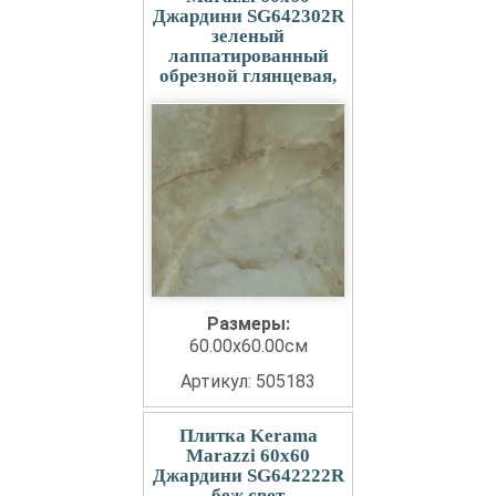
Джардини SG642302R
зеленый
лаппатированный
обрезной глянцевая,
Размеры:
60.00x60.00см
Артикул: 505183
Плитка Kerama
Marazzi 60x60
Джардини SG642222R
беж свет