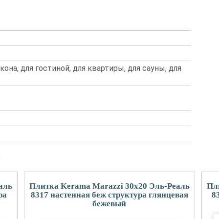
лкона, для гостиной, для квартиры, для сауны, для
и
аль
Плитка Kerama Marazzi 30x20 Эль-Реаль
Пл
ра
8317 настенная беж структура глянцевая
8
бежевый