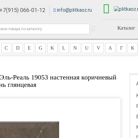
+7(915) 066-01-12
info@plitkaoz.ru
Каталог
C
D
E
G
K
L
N
U
V
А
Г
К
 Эль-Реаль 19053 настенная коричневый
нь глянцевая