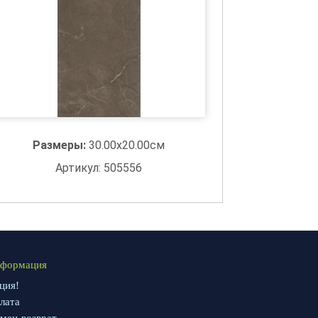
Размеры:
30.00x20.00см
Артикул: 505556
формация
ция!
лата