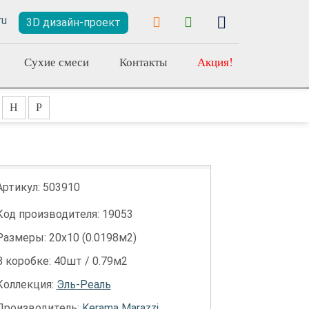
3D дизайн-проект
Сухие смеси
Контакты
Акция!
Н
Р
Артикул:
503910
Код производителя: 19053
Размеры: 20х10 (0.0198м2)
В коробке: 40шт / 0.79м2
Коллекция:
Эль-Реаль
Производитель:
Kerama Marazzi