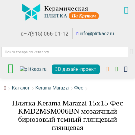
Керамическая
ПЛИТКА
На Крутом
+7(915) 066-01-12
info@plitkaoz.ru
3D дизайн-проект
Каталог
Kerama Marazzi
Фес
Плитка Kerama Marazzi 15x15 Фес
KMD2MSM006BN мозаичный
бирюзовый темный глянцевый
глянцевая