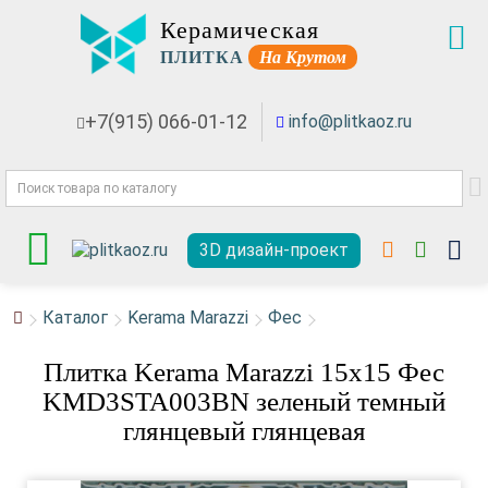
Керамическая
ПЛИТКА
На Крутом
+7(915) 066-01-12
info@plitkaoz.ru
3D дизайн-проект
Каталог
Kerama Marazzi
Фес
Плитка Kerama Marazzi 15x15 Фес
KMD3STA003BN зеленый темный
глянцевый глянцевая