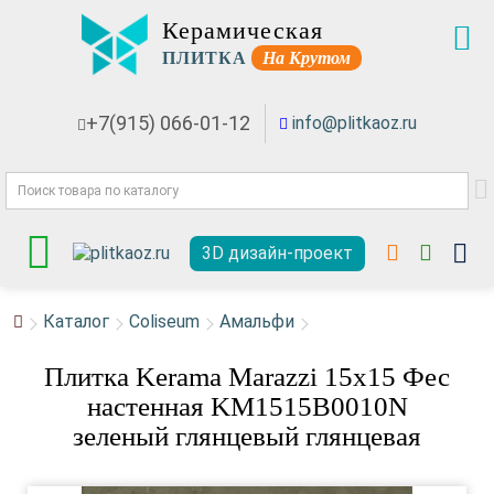
Керамическая
ПЛИТКА
На Крутом
+7(915) 066-01-12
info@plitkaoz.ru
3D дизайн-проект
Каталог
Coliseum
Амальфи
Плитка Kerama Marazzi 15x15 Фес
настенная KM1515B0010N
зеленый глянцевый глянцевая