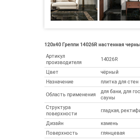
120x40 Греппи 14026R настенная черн
Артикул
14026R
производителя
Цвет
чёрный
Назначение
плитка для стен
для бани, для го
Область применения
сауны
Структура
гладкая, ректи
поверхности
Дизайн
камень
Поверхность
глянцевая