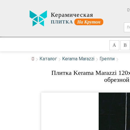
Керамическая
ПЛИТКА
На Крутом
A
B
Каталог
Kerama Marazzi
Греппи
Плитка Kerama Marazzi 120
обрезной