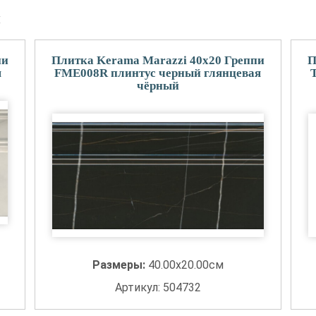
и
пи
Плитка Kerama Marazzi 40x20 Греппи
П
я
FME008R плинтус черный глянцевая
чёрный
Размеры:
40.00x20.00см
Артикул: 504732