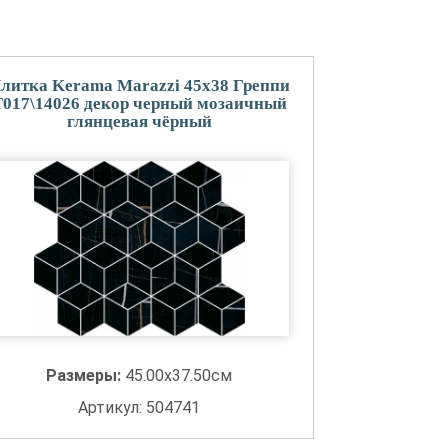
литка Kerama Marazzi 45x38 Греппи
T017\14026 декор черный мозаичный
глянцевая чёрный
Размеры:
45.00x37.50см
Артикул: 504741