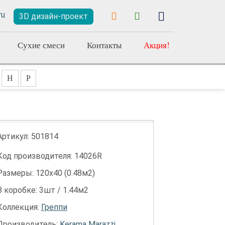
3D дизайн-проект
Сухие смеси
Контакты
Акция!
Н
Р
Артикул:
501814
Код производителя: 14026R
Размеры: 120х40 (0.48м2)
В коробке: 3шт / 1.44м2
Коллекция:
Греппи
Производитель:
Kerama Marazzi