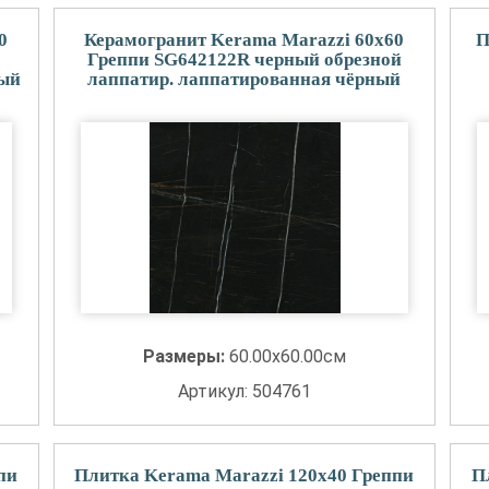
0
Керамогранит Kerama Marazzi 60x60
П
Греппи SG642122R черный обрезной
ный
лаппатир. лаппатированная чёрный
Размеры:
60.00x60.00см
Артикул: 504761
пи
Плитка Kerama Marazzi 120x40 Греппи
П