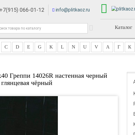
+7(915) 066-01-12
info@plitkaoz.ru
Каталог
C
D
E
G
K
L
N
U
V
А
Г
К
x40 Греппи 14026R настенная черный
 глянцевая чёрный