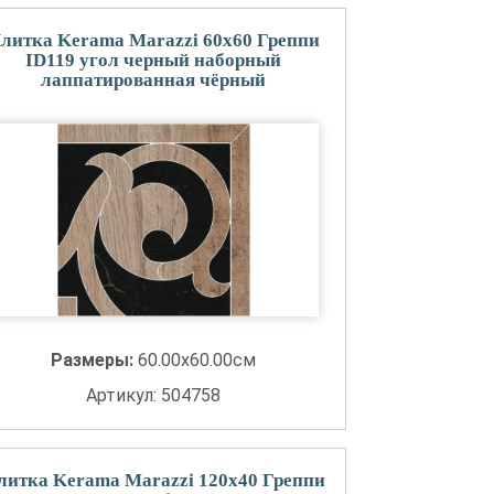
литка Kerama Marazzi 60x60 Греппи
ID119 угол черный наборный
лаппатированная чёрный
Размеры:
60.00x60.00см
Артикул: 504758
литка Kerama Marazzi 120x40 Греппи