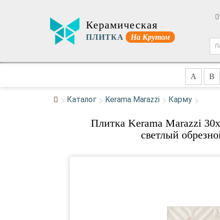
Керамическая
ПЛИТКА
На Крутом
A
B
Каталог
Kerama Marazzi
Карму
Плитка Kerama Marazzi 30
светлый обрезно