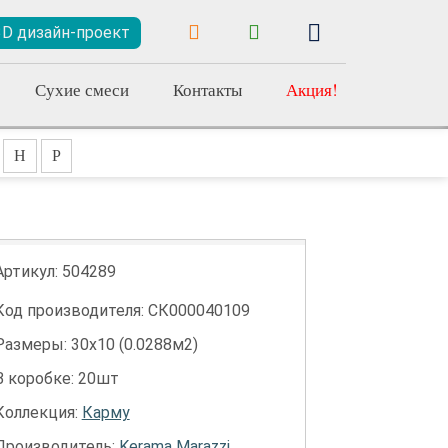
3D дизайн-проект
Сухие смеси
Контакты
Акция!
Н
Р
Артикул:
504289
Код производителя: СК000040109
Размеры: 30х10 (0.0288м2)
В коробке: 20шт
Коллекция:
Карму
Производитель:
Kerama Marazzi