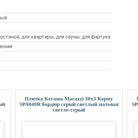
вый
гостиной, для квартиры, для сауны, для фартука
анная
и
Плитка Kerama Marazzi 30x3 Карму
ый
SPA049R бордюр серый светлый матовая
SP
светло-серый