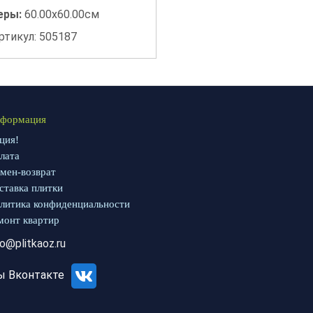
еры:
60.00x60.00см
ртикул: 505187
формация
ция!
лата
мен-возврат
ставка плитки
литика конфиденциальности
монт квартир
fo@plitkaoz.ru
ы Вконтакте