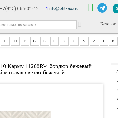
+7(915) 066-01-12
info@plitkaoz.ru
Каталог
C
D
E
G
K
L
N
U
V
А
Г
К
x10 Карму 11208R\4 бордюр бежевый
й матовая светло-бежевый