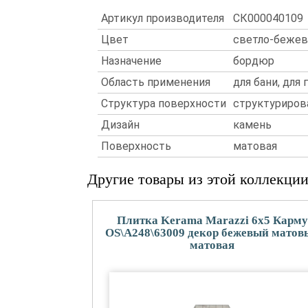
Артикул производителя
СК000040109
Цвет
светло-беже
Назначение
бордюр
Область применения
для бани, для 
Структура поверхности
структуриров
Дизайн
камень
Поверхность
матовая
Другие товары из этой коллекци
Плитка Kerama Marazzi 6x5 Карму
OS\A248\63009 декор бежевый матов
матовая