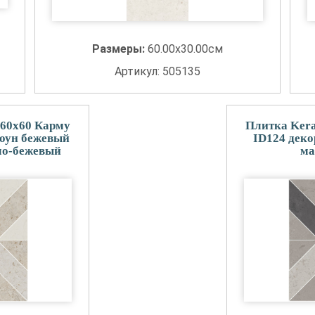
Размеры:
60.00x30.00см
Артикул: 505135
 60x60 Карму
Плитка Kera
тоун бежевый
ID124 дек
ло-бежевый
ма