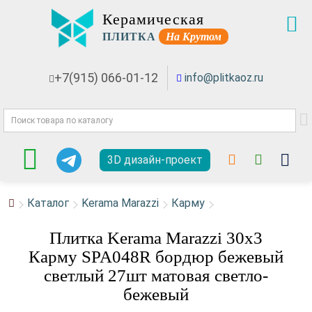
Керамическая
ПЛИТКА
На Крутом
+7(915) 066-01-12
info@plitkaoz.ru
3D дизайн-проект
Каталог
Kerama Marazzi
Карму
Плитка Kerama Marazzi 30x3
Карму SPA048R бордюр бежевый
светлый 27шт матовая светло-
бежевый